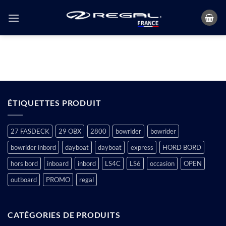
Passer
au
contenu
ÉTIQUETTES PRODUIT
27 FASDECK
29 OBX
2800
bowrider
bowrider
bowrider inbord
dayboat
dayboat
express
HORD BORD
hors bord
inboard
inbord
LS4C
LS6
occasion
OPEN
outboard
PROMO
regal
CATÉGORIES DE PRODUITS