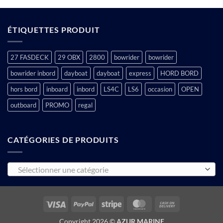
ÉTIQUETTES PRODUIT
27 FASDECK
29 OBX
2800
bowrider
bowrider
bowrider inbord
dayboat
dayboat
express
HORD BORD
hors bord
inboard
inbord
LS4C
LS6
occasion
OPEN
outboard
PROMO
regal
CATÉGORIES DE PRODUITS
Sélectionner une catégorie
Visa
PayPal
Stripe
MasterCard
Cash
On
Copyright 2026 ©
AZUR MARINE