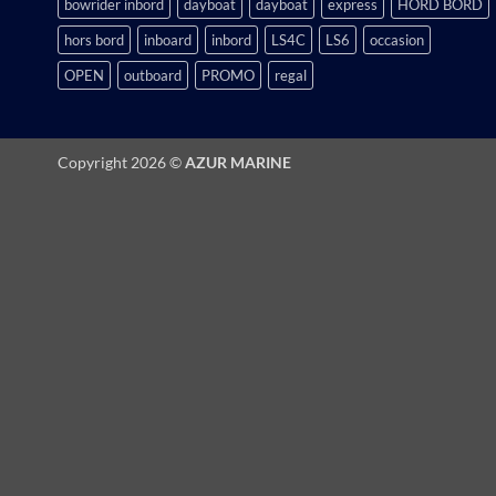
bowrider inbord
dayboat
dayboat
express
HORD BORD
hors bord
inboard
inbord
LS4C
LS6
occasion
OPEN
outboard
PROMO
regal
Copyright 2026 ©
AZUR MARINE