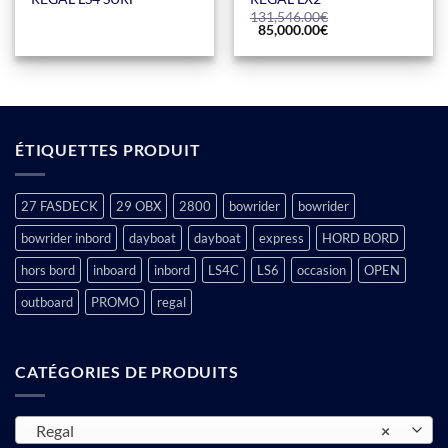
131,546.00
€
Le
Le
85,000.00
€
prix
prix
initial
actuel
était :
est :
131,546.00€.
85,000.00€.
ÉTIQUETTES PRODUIT
27 FASDECK
29 OBX
2800
bowrider
bowrider
bowrider inbord
dayboat
dayboat
express
HORD BORD
hors bord
inboard
inbord
LS4C
LS6
occasion
OPEN
outboard
PROMO
regal
CATÉGORIES DE PRODUITS
Regal
×